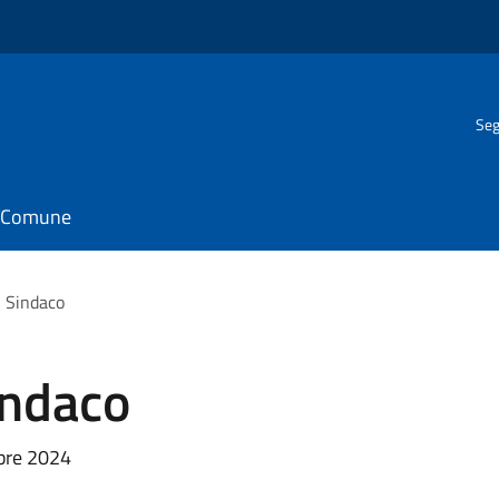
Seg
il Comune
 Sindaco
indaco
mbre 2024