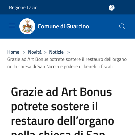
Salta al contenuto principale
Regione Lazio
Comune di Guarcino
Home
>
Novità
>
Notizie
>
Grazie ad Art Bonus potrete sostere il restauro dell’organo
nella chiesa di San Nicola e godere di benefici fiscali
Grazie ad Art Bonus
potrete sostere il
restauro dell’organo
nella chiesa di San