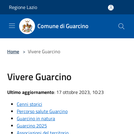
Salta al contenuto principale
Regione Lazio
Comune di Guarcino
Home
>
Vivere Guarcino
Vivere Guarcino
Ultimo aggiornamento
: 17 ottobre 2023, 10:23
Cenni storici
Percorso salute Guarcino
Guarcino in natura
Guarcino 2025
Associazioni del territorio