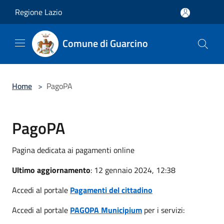
Salta al contenuto principale
Regione Lazio
Comune di Guarcino
Home
>
PagoPA
PagoPA
Pagina dedicata ai pagamenti online
Ultimo aggiornamento
: 12 gennaio 2024, 12:38
Accedi al portale
Pagamenti del cittadino
Accedi al portale
PAGOPA Municipium
per i servizi: