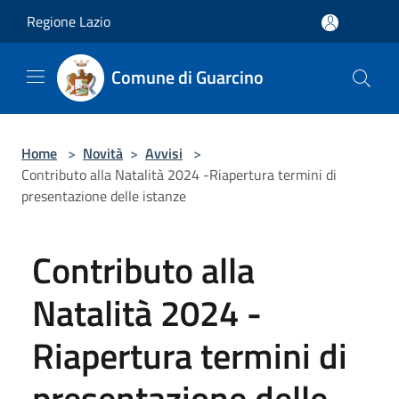
Salta al contenuto principale
Regione Lazio
Comune di Guarcino
Home
>
Novità
>
Avvisi
>
Contributo alla Natalità 2024 -Riapertura termini di
presentazione delle istanze
Contributo alla
Natalità 2024 -
Riapertura termini di
presentazione delle