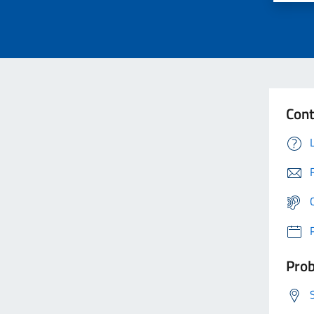
Cont
Prob